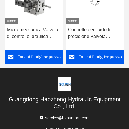
Video
Video
Micro-meccanica Valvola
Controllo dei fluidi di
di controllo idraulica
precisione Valvola
proporzionale in tutti i tipi
idraulica a due vie Divider
di industrie
di flusso Valvola di blocco
Ottieni il miglior prezzo
Ottieni il miglior prezzo
idraulica OEM
Guangdong Haozheng Hydraulic Equipment
Co., Ltd.
service@hzpumpru.com