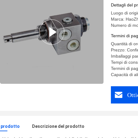
OEM
Dettagli del p
Luogo di ori
Marca: HaoZ
Numero di mod
Termini di pa
Quantità di o
Prezzo: Confi
Imballaggi par
Tempi di cons
Termini di pa
Capacità di 
Otti
l prodotto
Descrizione del prodotto