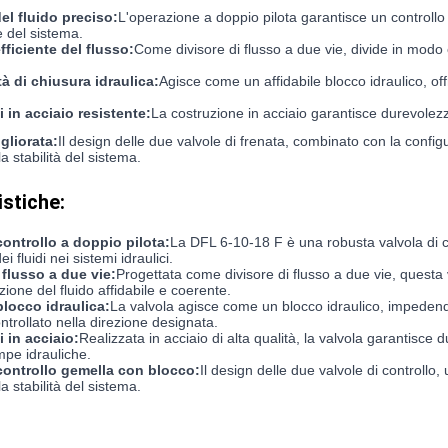
el fluido preciso:
L'operazione a doppio pilota garantisce un controllo p
 del sistema.
fficiente del flusso:
Come divisore di flusso a due vie, divide in modo e
à di chiusura idraulica:
Agisce come un affidabile blocco idraulico, offr
 in acciaio resistente:
La costruzione in acciaio garantisce durevolezza
igliorata:
Il design delle due valvole di frenata, combinato con la configu
la stabilità del sistema.
istiche:
controllo a doppio pilota:
La DFL 6-10-18 F è una robusta valvola di con
i fluidi nei sistemi idraulici.
 flusso a due vie:
Progettata come divisore di flusso a due vie, questa 
zione del fluido affidabile e coerente.
blocco idraulica:
La valvola agisce come un blocco idraulico, impedend
ntrollato nella direzione designata.
 in acciaio:
Realizzata in acciaio di alta qualità, la valvola garantisce d
mpe idrauliche.
 controllo gemella con blocco:
Il design delle due valvole di controllo,
la stabilità del sistema.