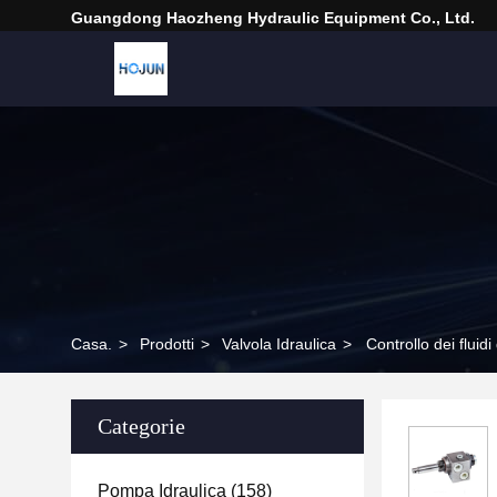
Guangdong Haozheng Hydraulic Equipment Co., Ltd.
Casa.
>
Prodotti
>
Valvola Idraulica
>
Controllo dei fluid
Categorie
Pompa Idraulica
(158)