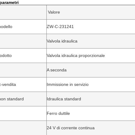
 parametri
Valore
odello
ZW-C-231241
Valvola idraulica
odotto
Valvola idraulica proporzionale
A seconda
t-vendita
Immissione in servizio
non standard
Idraulica standard
Ferro duttile
24 V di corrente continua