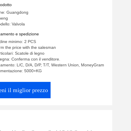
rodotto
gine: Guangdong
heng
ello: Valvola
gamento e spedizione
rdine minimo: 2 PCS
rm the price with the salesman
ticolari: Scatole di legno
egna: Conferma con il venditore.
gamento: L/C, D/A, D/P, T/T, Western Union, MoneyGram
alimentazione: 5000+KG
eni il miglior prezzo