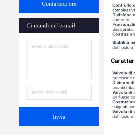
Contattaci ora
Controllo d
complessive
Divisione e
coerente.
Funzionalit
Ci mandi un' e-mail.
desiderata.
Costruzioni
Stabilità m
del fluido e 
Caratter
Valvola di 
precisione de
Divisore di
una distribu
Valvola di 
un flusso co
Costruzioni
esigenti po
Valvola di
Invia
del fluido e 