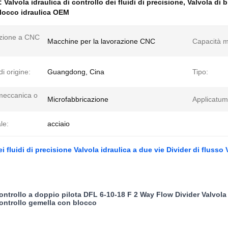
e:
Valvola idraulica di controllo dei fluidi di precisione
,
Valvola di b
blocco idraulica OEM
zione a CNC
Macchine per la lavorazione CNC
Capacità ma
i origine:
Guangdong, Cina
Tipo:
meccanica o
Microfabbricazione
Applicatu
le:
acciaio
i fluidi di precisione Valvola idraulica a due vie Divider di flusso
controllo a doppio pilota DFL 6-10-18 F 2 Way Flow Divider Valvola 
controllo gemella con blocco