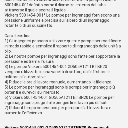
5001454-001definito come il diametro esterno del tubo
attraverso il quale scorre il liquido.
Vickers 5001454-001* Le pompe per ingranaggi forniscono una
pressione uniforme e precisa sull'albero di un ingranaggio
rotante o di un cuscinetto.
Caratteristica:
1) Gli ingegneri possono utilizzare queste pompe per modificare
in modo rapido e semplice il rapporto di ingranaggio delle unità a
olio.
2) Le nostre pompe per ingranaggi sono fatte per sopportare la
pressione estrema, l'usura.
3) Le pompe Vickers 5001454-001 GD505A121TBTBR20
vengono utilizzate in una varietà di settori, dall'offshore e
militare all'automotive.
4) Riduce le ore di lavoro manuale, aumentando l'efficienza.
5) Le pompe per ingranaggi sono le pompe per ingranaggi più
potenti e durevoli sul mercato.
6) Vickers 5001454-001 GD505A121TBTBR20 Le pompe per
ingranaggi sono progettate per gestire i lavori più difficili.
7) Riduci il tempo necessario per pompare l'attrezzatura e
aumenta l'efficienza.
Vickers 5001454-001 GD505A121TBTBR20 Pompine di