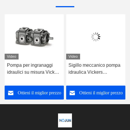
Video
Video
Pompa per ingranaggi
Sigillo meccanico pompa
idraulici su misura Vickers
idraulica Vickers
N218
5001454-006
5001454-004
GD520A121TCTCR20
Ottieni il miglior prezzo
Ottieni il miglior prezzo