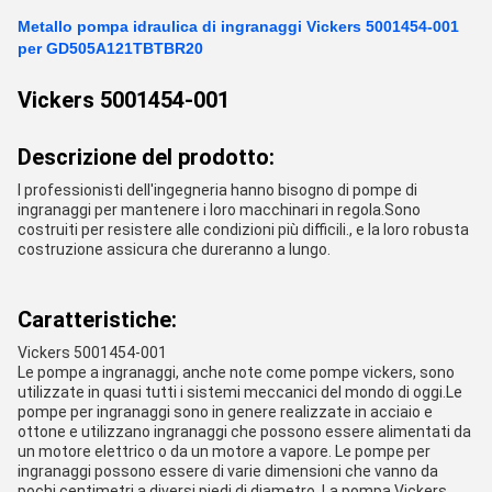
Metallo pompa idraulica di ingranaggi Vickers 5001454-001
per GD505A121TBTBR20
Vickers 5001454-001
Descrizione del prodotto:
I professionisti dell'ingegneria hanno bisogno di pompe di
ingranaggi per mantenere i loro macchinari in regola.Sono
costruiti per resistere alle condizioni più difficili., e la loro robusta
costruzione assicura che dureranno a lungo.
Caratteristiche:
Vickers 5001454-001
Le pompe a ingranaggi, anche note come pompe vickers, sono
utilizzate in quasi tutti i sistemi meccanici del mondo di oggi.Le
pompe per ingranaggi sono in genere realizzate in acciaio e
ottone e utilizzano ingranaggi che possono essere alimentati da
un motore elettrico o da un motore a vapore. Le pompe per
ingranaggi possono essere di varie dimensioni che vanno da
pochi centimetri a diversi piedi di diametro. La pompa Vickers