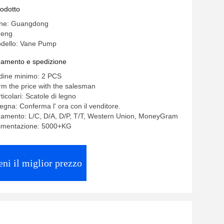
rodotto
gine: Guangdong
heng
dello: Vane Pump
gamento e spedizione
rdine minimo: 2 PCS
rm the price with the salesman
ticolari: Scatole di legno
egna: Conferma l' ora con il venditore.
gamento: L/C, D/A, D/P, T/T, Western Union, MoneyGram
alimentazione: 5000+KG
eni il miglior prezzo