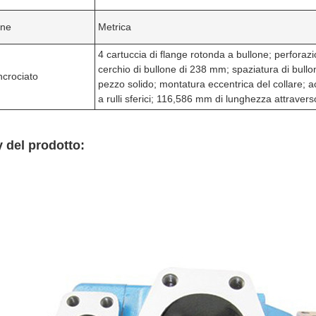
one
Metrica
4 cartuccia di flange rotonda a bullone; perfora
cerchio di bullone di 238 mm; spaziatura di bull
ncrociato
pezzo solido; montatura eccentrica del collare; a
a rulli sferici; 116,586 mm di lunghezza attravers
 del prodotto: