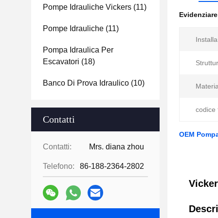
Pompe Idrauliche Vickers
(11)
Evidenziar
Pompe Idrauliche
(11)
Installa
Pompa Idraulica Per
Escavatori
(18)
Struttu
Banco Di Prova Idraulico
(10)
Materia
codice 
Contatti
OEM Pompa a
Contatti:
Mrs. diana zhou
Telefono:
86-188-2364-2802
Vicke
Descri