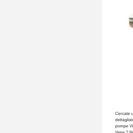
Cercate u
dettaglia
pompe Vic
Vane.? No