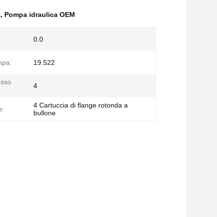
a
,
Pompa idraulica OEM
0.0
mpa:
19.522
usso
4
4 Cartuccia di flange rotonda a
e:
bullone