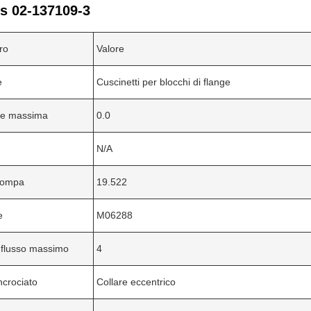
s 02-137109-3
ro
Valore
e
Cuscinetti per blocchi di flange
ne massima
0.0
N/A
 pompa
19.522
e
M06288
 flusso massimo
4
ncrociato
Collare eccentrico