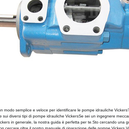
n modo semplice e veloce per identificare le pompe idrauliche Vickers
te sui diversi tipi di pompe idrauliche VickersSe sei un ingegnere mec
kers in generale, la nostra guida è perfetta per te.Sto cercando una g
n cercare oltre il nostro manuale di riparazione delle pompe Vickers V