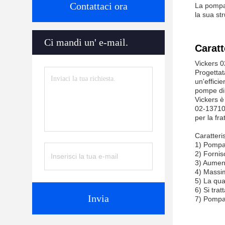
Contattaci ora
La pompa 
la sua st
Ci mandi un' e-mail.
Caratt
Vickers 
Progettat
un'effici
pompe di 
Vickers è
02-137109
per la fra
Caratteris
1) Pompa
2) Fornis
3) Aument
4) Massim
5) La qua
6) Si tra
Invia
7) Pompa d