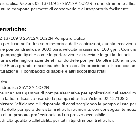
idraulica Vickers 02-137109-3∙ 25V12A-1C22R è uno strumento affidabil
ruttura compatta permette di conservarla e di trasportarla facilmente.
eristiche:
02-137109-3 25V12A-1C22R Pompa idraulica
a per l'uso nell'industria mineraria e delle costruzioni, questa eccezi
ente pompa idraulica a 3600 psi a velocità massima di 160 gpm. Con una 
pompaggio tipiche come la perforazione di roccia e la guida dei pali.
 una delle migliori aziende al mondo delle pompe. Da oltre 100 anni pr
-3È una grande macchina che fornisce alta pressione e flusso costante 
tturazione, il pompaggio di sabbie e altri scopi industriali.
tica:
 idraulica 25V12A-1C22R
ce una vasta gamma di pompe alternative per applicazioni nei settori mari
a la tua efficienza usando la pompa idraulica Vickers 02-137109-3.
izzare l'efficienza e il risparmio di costi scegliendo la pompa giusta pe
lità delle pompe e dei sistemi idraulici aumenta, con conseguente riduz
tta di un prodotto professionale ad un prezzo accessibile.
i alta qualità e affidabilità per tutti i tipi di impianti idraulici.