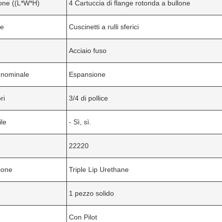
one ((L*W*H)
4 Cartuccia di flange rotonda a bullone
ne
Cuscinetti a rulli sferici
Acciaio fuso
 nominale
Espansione
ri
3/4 di pollice
ile
- Sì, sì.
22220
ione
Triple Lip Urethane
1 pezzo solido
Con Pilot