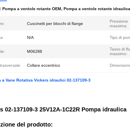
e:
Pompa a ventole rotante OEM
,
Pompa a ventole rotante idraulic
Pressione
re:
Cuscinetti per blocchi di flange
massima:
ra:
N/A
Tipo di po
Tasso di fl
le:
M06288
massimo:
trasversale:
Collare eccentrico
Dimension
 Vane Rotativa Vickers idraulici 02-137109-3
rs 02-137109-3 25V12A-1C22R Pompa idraulica
zione del prodotto: