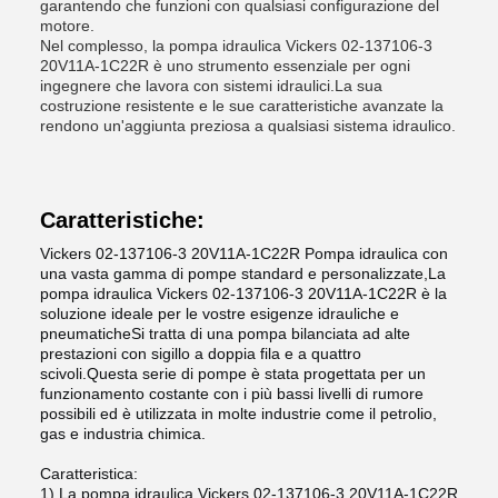
garantendo che funzioni con qualsiasi configurazione del
motore.
Nel complesso, la pompa idraulica Vickers 02-137106-3
20V11A-1C22R è uno strumento essenziale per ogni
ingegnere che lavora con sistemi idraulici.La sua
costruzione resistente e le sue caratteristiche avanzate la
rendono un'aggiunta preziosa a qualsiasi sistema idraulico.
Caratteristiche:
Vickers 02-137106-3 20V11A-1C22R Pompa idraulica con
una vasta gamma di pompe standard e personalizzate,La
pompa idraulica Vickers 02-137106-3 20V11A-1C22R è la
soluzione ideale per le vostre esigenze idrauliche e
pneumaticheSi tratta di una pompa bilanciata ad alte
prestazioni con sigillo a doppia fila e a quattro
scivoli.Questa serie di pompe è stata progettata per un
funzionamento costante con i più bassi livelli di rumore
possibili ed è utilizzata in molte industrie come il petrolio,
gas e industria chimica.
Caratteristica:
1) La pompa idraulica Vickers 02-137106-3 20V11A-1C22R