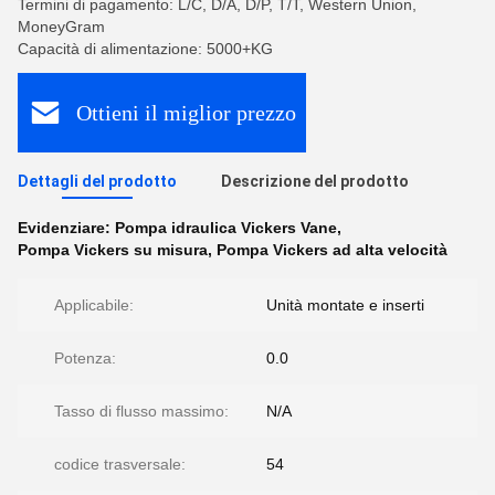
Termini di pagamento: L/C, D/A, D/P, T/T, Western Union,
MoneyGram
Capacità di alimentazione: 5000+KG
Ottieni il miglior prezzo
Dettagli del prodotto
Descrizione del prodotto
Evidenziare:
Pompa idraulica Vickers Vane
,
Pompa Vickers su misura
,
Pompa Vickers ad alta velocità
Applicabile:
Unità montate e inserti
Potenza:
0.0
Tasso di flusso massimo:
N/A
codice trasversale:
54