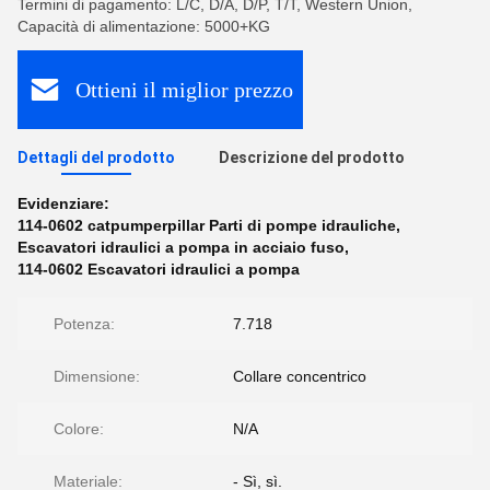
Termini di pagamento: L/C, D/A, D/P, T/T, Western Union,
Capacità di alimentazione: 5000+KG
Ottieni il miglior prezzo
Dettagli del prodotto
Descrizione del prodotto
Evidenziare:
114-0602 catpumperpillar Parti di pompe idrauliche
,
Escavatori idraulici a pompa in acciaio fuso
,
114-0602 Escavatori idraulici a pompa
Potenza:
7.718
Dimensione:
Collare concentrico
Colore:
N/A
Materiale:
- Sì, sì.