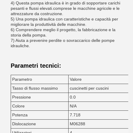
4) Questa pompa idraulica è in grado di sopportare carichi
pesanti e flussi elevati.comprese le macchine agricole e le
attrezzature da costruzione.
5) Una pompa idraulica con caratteristiche e capacità per
migliorare la produttività delle macchine.
6) Comprendere meglio il progetto, la fabbricazione e la
storia della pompa.
7) Aiuta a prevenire perdite o sovraccarico delle pompe
idrauliche.
Parametri tecnici:
Parametro
Valore
Tasso di flusso massimo
cuscinetti per cuscini
Pressione
0.0
Colore
N/A
Potenza
7.718
Dislocazione
M06288
Utilizzatori
4