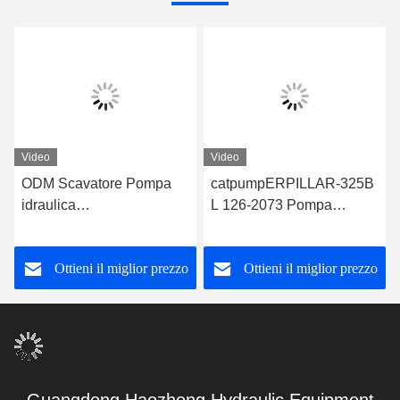
Video
Video
ODM Scavatore Pompa
catpumpERPILLAR-325B
idraulica
L 126-2073 Pompa
catpumpERPILLAR-325B
idraulica in escavatore per
126-2073 catpump
la costruzione
Ottieni il miglior prezzo
Ottieni il miglior prezzo
Scavatore pompa