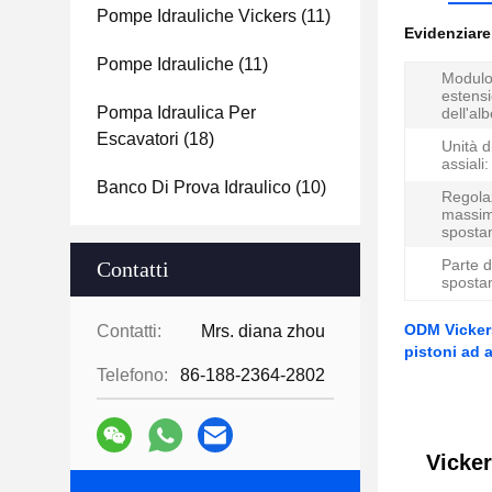
Pompe Idrauliche Vickers
(11)
Evidenziar
Pompe Idrauliche
(11)
Modulo
estens
Pompa Idraulica Per
dell'alb
Escavatori
(18)
Unità d
assiali:
Banco Di Prova Idraulico
(10)
Regola
massim
sposta
Parte d
Contatti
sposta
ODM Vicker
Contatti:
Mrs. diana zhou
pistoni ad 
Telefono:
86-188-2364-2802
Vicke