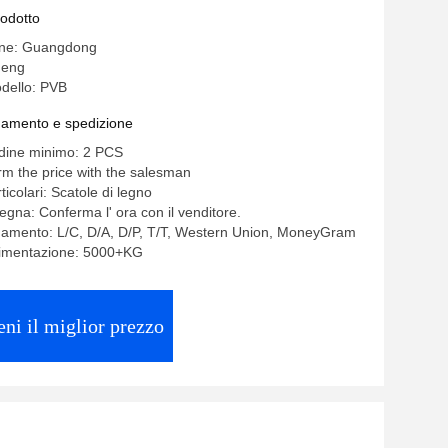
B45 PVB90 Serie Pompa a pistoni ad
rodotto
sione PVB15RSY30CM11 fornitore cinese
gine: Guangdong
heng
dello: PVB
gamento e spedizione
rdine minimo: 2 PCS
rm the price with the salesman
ticolari: Scatole di legno
egna: Conferma l' ora con il venditore.
gamento: L/C, D/A, D/P, T/T, Western Union, MoneyGram
alimentazione: 5000+KG
eni il miglior prezzo