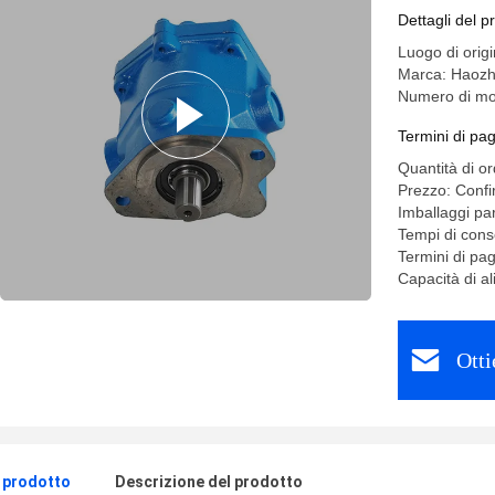
PVB29 PV
Dettagli del p
alta pres
Luogo di ori
Marca: Haoz
Numero di mo
Termini di pa
Quantità di o
Prezzo: Confi
Imballaggi par
Tempi di cons
Termini di pa
Capacità di 
Otti
l prodotto
Descrizione del prodotto