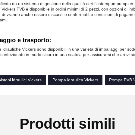
tificato da un sistema di gestione della qualità certificatumpumpumpion.
o Vickers PVB è disponibile in ordini minimi di 2 pezzi, con opzioni di imb
dovranno anche essere discussi e confermatiLe condizioni di pagamen
am.
aggio e trasporto:
idrauliche Vickers sono disponibili in una varietà di imballaggi per so
.confezionato in modo sicuro in una scatola per assicurarsi che arrivi si
stoni idraulici Vickers
Pompa idraulica Vickers
Pompa PVB V
Prodotti simili