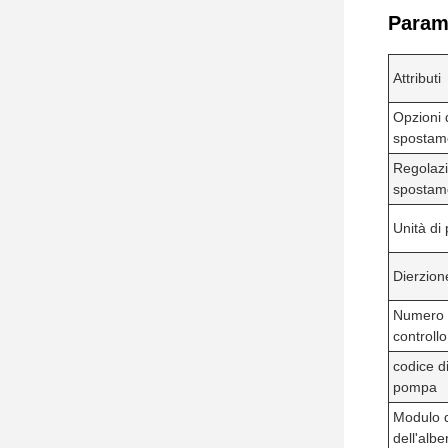
Parame
Attributi
Opzioni d
spostam
Regolaz
spostam
Unità di 
Dierzion
Numero d
controllo
codice d
pompa
Modulo d
dell'albe