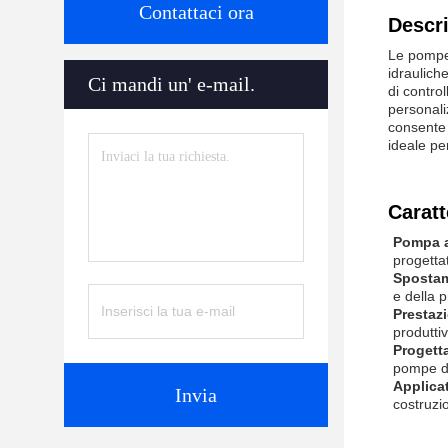
Contattaci ora
Descri
Le pompe 
idraulich
Ci mandi un' e-mail.
di contro
personali
consente 
ideale pe
Caratt
Pompa a
progettat
Spostam
e della p
Prestazi
produttiv
Progett
pompe di
Applica
Invia
costruzi