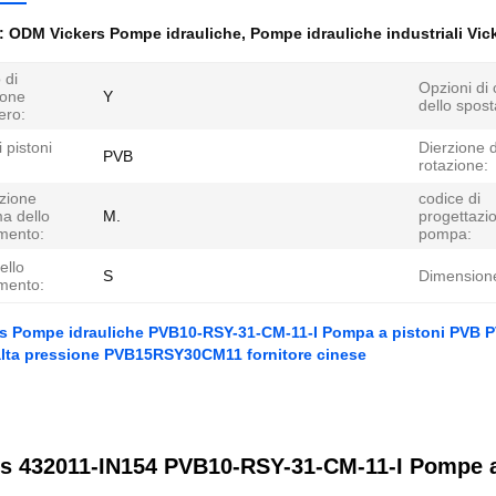
e:
ODM Vickers Pompe idrauliche
,
Pompe idrauliche industriali Vic
 di
Opzioni di 
ione
Y
dello spos
ero:
i pistoni
Dierzione d
PVB
rotazione:
zione
codice di
a dello
M.
progettazi
mento:
pompa:
ello
S
Dimension
mento:
s Pompe idrauliche PVB10-RSY-31-CM-11-I Pompa a pistoni PVB
alta pressione PVB15RSY30CM11 fornitore cinese
rs 432011-IN154 PVB10-RSY-31-CM-11-I Pompe a