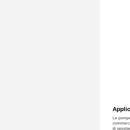
Appli
Le pompe 
commercia
di sposta