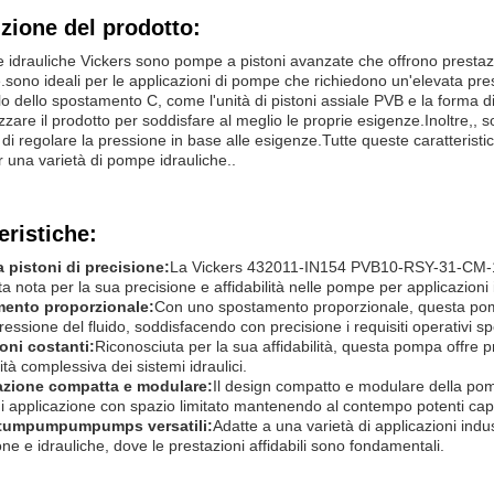
zione del prodotto:
idrauliche Vickers sono pompe a pistoni avanzate che offrono prestazio
e.sono ideali per le applicazioni di pompe che richiedono un'elevata 
llo dello spostamento C, come l'unità di pistoni assiale PVB e la forma d
zzare il prodotto per soddisfare al meglio le proprie esigenze.Inoltre,,
di regolare la pressione in base alle esigenze.Tutte queste caratterist
r una varietà di pompe idrauliche..
eristiche:
 pistoni di precisione:
La Vickers 432011-IN154 PVB10-RSY-31-CM-11
a nota per la sua precisione e affidabilità nelle pompe per applicazioni i
ento proporzionale:
Con uno spostamento proporzionale, questa pompa
ressione del fluido, soddisfacendo con precisione i requisiti operativi spe
oni costanti:
Riconosciuta per la sua affidabilità, questa pompa offre pr
ità complessiva dei sistemi idraulici.
azione compatta e modulare:
Il design compatto e modulare della pomp
 applicazione con spazio limitato mantenendo al contempo potenti capa
tumpumpumpumps versatili:
Adatte a una varietà di applicazioni ind
one e idrauliche, dove le prestazioni affidabili sono fondamentali.