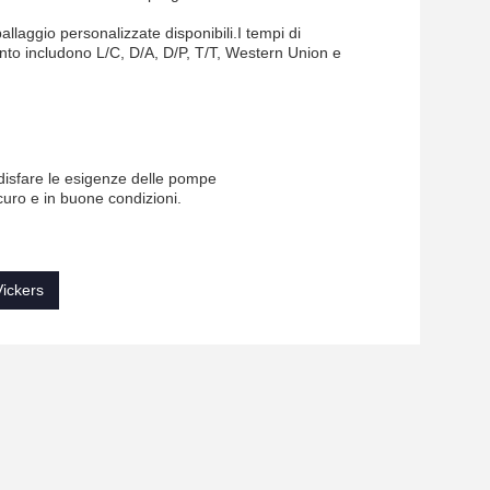
allaggio personalizzate disponibili.I tempi di
to includono L/C, D/A, D/P, T/T, Western Union e
ddisfare le esigenze delle pompe
curo e in buone condizioni.
ickers