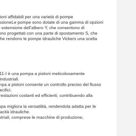
ni affidabili per una varietà di pompe
pressioneLe pompe sono dotate di una gamma di opzioni
i estensione dell'albero Y, che consentono di
 sono progettati con una parte di spostamento S, che
iche rendono le pompe idrauliche Vickers una scelta
-I è una pompa a pistoni meticolosamente
ndustriali.
 a pistoni consente un controllo preciso del flusso
cifici.
estazioni costanti ed efficienti, contribuendo alla
a migliora la versatilità, rendendola adatta per le
cità idrauliche.
ustriali, comprese le macchine di produzione,