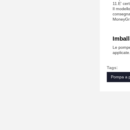
11.E' cer
Il modell
consegna 
MoneyGr
Imball
Le pompe 
applicate
Tags:
Pompa a pi