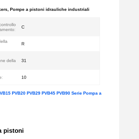
kers
,
Pompe a pistoni idrauliche industriali
controllo
C
tamento:
ella
R
one della
31
e:
10
 PVB15 PVB20 PVB29 PVB45 PVB90 Serie Pompa a
 pistoni