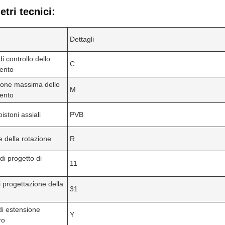
tri tecnici:
Dettagli
i controllo dello
C
ento
ione massima dello
M
ento
pistoni assiali
PVB
e della rotazione
R
i progetto di
11
i progettazione della
31
i estensione
Y
ro