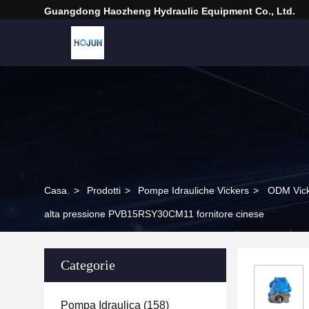
Guangdong Haozheng Hydraulic Equipment Co., Ltd.
Casa.
>
Prodotti
>
Pompe Idrauliche Vickers
>
ODM Vick
alta pressione PVB15RSY30CM11 fornitore cinese
Categorie
Pompa Idraulica
(158)