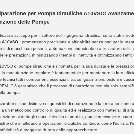
Riparazione per Pompe Idrauliche A10VSO: Avanzament
nzione delle Pompe
ficativo sviluppo per il settore dell'ingegneria idraulica, sono stati introdo
he A10VSO
, promettendo precisione e affidabilità senza pari per la man
isti di macchinari pesanti, automazione industriale e attrezzature edili, q
lle prestazioni, minimizzando i tempi di inattività e ottimizzando l'effic
10VSO di pompe idrauliche è rinomata per la sua durata e le prestazioni 
 la manutenzione regolare è fondamentale per mantenere la loro efficien
e tecnici tutti i componenti essenziali, tra cui guarnizioni, pistoni e cusc
EM. Ciò garantisce che il processo di riparazione non sia solo sempli
della pompa.
aratteristiche distintive di questi kit di riparazione è la loro attenzione al
 a un meticoloso controllo di qualità ed è realizzato con materiali di alt
enzione ai dettagli riduce il rischio di perdite, guasti meccanici e usura 
strie che si affidano a operazioni idrauliche continue, come l'edilizia, l'
ffidabilità e maggiore durata delle apparecchiature.