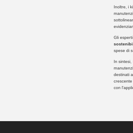
Inoltre, i
manutenzio
sottolinea
evidenzian
Gli espert
sostenibi
spese di s
In sintesi
manutenzio
destinati a
crescente 
con l'appl