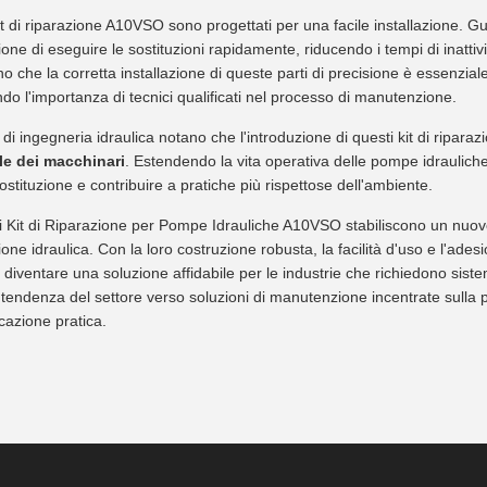
 kit di riparazione A10VSO sono progettati per una facile installazione. G
ne di eseguire le sostituzioni rapidamente, riducendo i tempi di inattivit
no che la corretta installazione di queste parti di precisione è essenzial
do l'importanza di tecnici qualificati nel processo di manutenzione.
i di ingegneria idraulica notano che l'introduzione di questi kit di ripar
le dei macchinari
. Estendendo la vita operativa delle pompe idrauliche
ostituzione e contribuire a pratiche più rispettose dell'ambiente.
, i Kit di Riparazione per Pompe Idrauliche A10VSO stabiliscono un nuovo
ne idraulica. Con la loro costruzione robusta, la facilità d'uso e l'adesi
 diventare una soluzione affidabile per le industrie che richiedono sistemi 
tendenza del settore verso soluzioni di manutenzione incentrate sulla
icazione pratica.