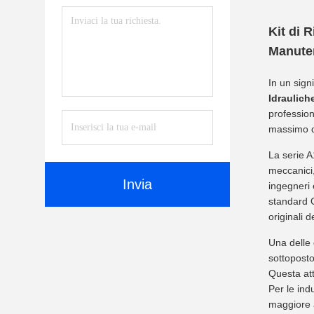
Kit di 
Manute
In un signi
Idraulic
profession
massimo de
La serie A
meccanici,
Invia
ingegneri 
standard O
originali 
Una delle c
sottoposto
Questa att
Per le indu
maggiore a