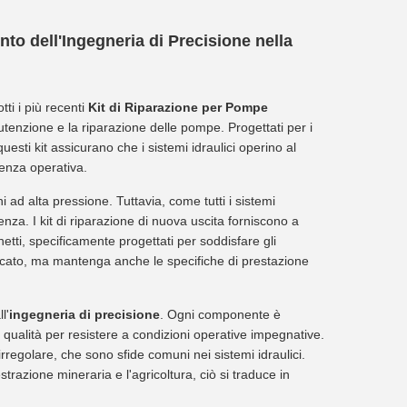
o dell'Ingegneria di Precisione nella
tti i più recenti
Kit di Riparazione per Pompe
utenzione e la riparazione delle pompe. Progettati per i
uesti kit assicurano che i sistemi idraulici operino al
ienza operativa.
ad alta pressione. Tuttavia, come tutti i sistemi
za. I kit di riparazione di nuova uscita forniscono a
inetti, specificamente progettati per soddisfare gli
ficato, ma mantenga anche le specifiche di prestazione
l'
ingegneria di precisione
. Ogni componente è
a qualità per resistere a condizioni operative impegnative.
irregolare, che sono sfide comuni nei sistemi idraulici.
estrazione mineraria e l'agricoltura, ciò si traduce in